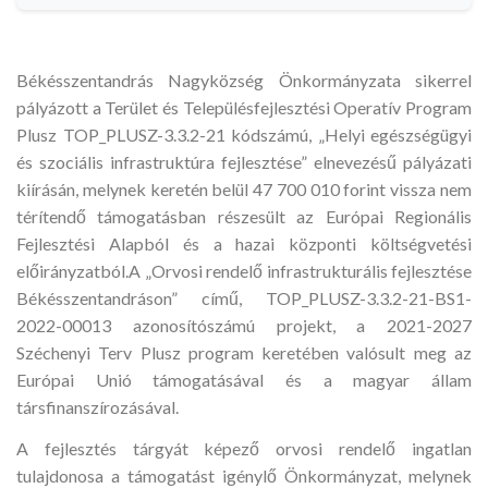
Békésszentandrás Nagyközség Önkormányzata sikerrel
pályázott a Terület és Településfejlesztési Operatív Program
Plusz TOP_PLUSZ-3.3.2-21 kódszámú, „Helyi egészségügyi
és szociális infrastruktúra fejlesztése” elnevezésű pályázati
kiírásán, melynek keretén belül 47 700 010 forint vissza nem
térítendő támogatásban részesült az Európai Regionális
Fejlesztési Alapból és a hazai központi költségvetési
előirányzatból.A „Orvosi rendelő infrastrukturális fejlesztése
Békésszentandráson” című, TOP_PLUSZ-3.3.2-21-BS1-
2022-00013 azonosítószámú projekt, a 2021-2027
Széchenyi Terv Plusz program keretében valósult meg az
Európai Unió támogatásával és a magyar állam
társfinanszírozásával.
A fejlesztés tárgyát képező orvosi rendelő ingatlan
tulajdonosa a támogatást igénylő Önkormányzat, melynek