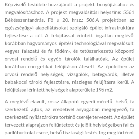
Képviselő-testülete hozzájárult a projekt benyújtásához és
megvalósításához. A projekt megvalósítási helyszíne: 5561
Békésszentandrás, Fő u 20. hrsz.: 506.A projektben az
egészségügyi alapellátásokat szolgáló épület infrastruktúra
fejlesztése a cél. A felújítással érintett ingatlan meglévő,
korábban hagyományos építési technológiával megvalósult,
vegyes falazatú és fa födém-, és tetőszerkezetű központi
orvosi rendelő és egyéb tárolók találhatóak. Az épület
korábban energetikai felújításon átesett. Az épületben az
orvosi rendelő helyiségek, vizsgálók, betegvárók, illetve
babakocsi tároló fejlesztésre, részleges felújításra kerül. A
felújítással érintett helyiségek alapterülete 196 m2.
A meglévő elavult, rossz állapotú egyedi méretű, belső, fa
szerkezetű ajtók, az eredetivel anyagában megegyező, fa
szerkezetű nyílászárókra történő cseréje tervezett. Az épület
tervezett alaprajzon feltüntetett és jelölt helyiségeiben fal és
padlóburkolat csere, belső tisztasági festés fog megtörténni.