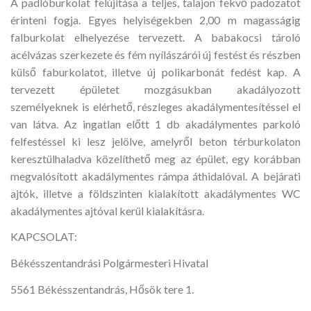
A padlóburkolat felújítása a teljes, talajon fekvő padozatot
érinteni fogja. Egyes helyiségekben 2,00 m magasságig
falburkolat elhelyezése tervezett. A babakocsi tároló
acélvázas szerkezete és fém nyílászárói új festést és részben
külső faburkolatot, illetve új polikarbonát fedést kap. A
tervezett épületet mozgásukban akadályozott
személyeknek is elérhető, részleges akadálymentesítéssel el
van látva. Az ingatlan előtt 1 db akadálymentes parkoló
felfestéssel ki lesz jelölve, amelyről beton térburkolaton
keresztülhaladva közelíthető meg az épület, egy korábban
megvalósított akadálymentes rámpa áthidalóval. A bejárati
ajtók, illetve a földszinten kialakított akadálymentes WC
akadálymentes ajtóval kerül kialakításra.
KAPCSOLAT:
Békésszentandrási Polgármesteri Hivatal
5561 Békésszentandrás, Hősök tere 1.