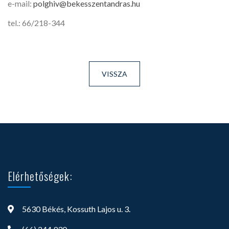
e-mail:
polghiv@bekesszentandras.hu
tel.: 66/218-344
VISSZA
Elérhetőségek:
5630 Békés, Kossuth Lajos u. 3.