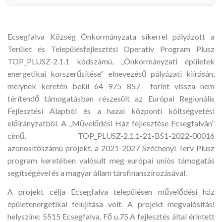
Ecsegfalva Község Önkormányzata sikerrel pályázott a
Terület és Településfejlesztési Operatív Program Plusz
TOP_PLUSZ-2.1.1 kódszámú, „Önkormányzati épületek
energetikai korszerűsítése” elnevezésű pályázati kiírásán,
melynek keretén belül 64 975 857 forint vissza nem
térítendő támogatásban részesült az Európai Regionális
Fejlesztési Alapból és a hazai központi költségvetési
előirányzatból. A „Művelődési Ház fejlesztése Ecsegfalván”
című, TOP_PLUSZ-2.1.1-21-BS1-2022-00016
azonosítószámú projekt, a 2021-2027 Széchenyi Terv Plusz
program keretében valósult meg európai uniós támogatás
segítségével és a magyar állam társfinanszírozásával.
A projekt célja Ecsegfalva településen művelődési ház
épületenergetikai felújítása volt. A projekt megvalósítási
helyszíne: 5515 Ecsegfalva, Fő u.75.A fejlesztés által érintett