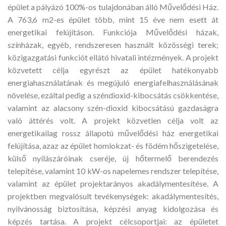
épület a pályázó 100%-os tulajdonában álló Művelődési Ház.
A 763,6 m2-es épület több, mint 15 éve nem esett át
energetikai felújításon. Funkciója Művelődési házak,
színházak, egyéb, rendszeresen használt közösségi terek;
közigazgatási funkciót ellátó hivatali intézmények. A projekt
közvetett célja egyrészt az épület hatékonyabb
energiahasználatának és megújuló energiafelhasználásának
növelése, ezáltal pedig a széndioxid-kibocsátás csökkentése,
valamint az alacsony szén-dioxid kibocsátású gazdaságra
való áttérés volt. A projekt közvetlen célja volt az
energetikailag rossz állapotú művelődési ház energetikai
felújítása, azaz az épület homlokzat- és födém hőszigetelése,
külső nyílászáróinak cseréje, új hőtermelő berendezés
telepítése, valamint 10 kW-os napelemes rendszer telepítése,
valamint az épület projektarányos akadálymentesítése. A
projektben megvalósult tevékenységek: akadálymentesítés,
nyilvánosság biztosítása, képzési anyag kidolgozása és
képzés tartása. A projekt célcsoportjai: az épületet