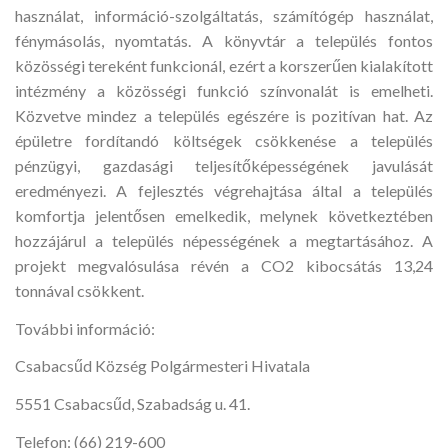
használat, információ-szolgáltatás, számítógép használat,
fénymásolás, nyomtatás. A könyvtár a település fontos
közösségi tereként funkcionál, ezért a korszerűen kialakított
intézmény a közösségi funkció színvonalát is emelheti.
Közvetve mindez a település egészére is pozitívan hat. Az
épületre fordítandó költségek csökkenése a település
pénzügyi, gazdasági teljesítőképességének javulását
eredményezi. A fejlesztés végrehajtása által a település
komfortja jelentősen emelkedik, melynek következtében
hozzájárul a település népességének a megtartásához. A
projekt megvalósulása révén a CO2 kibocsátás 13,24
tonnával csökkent.
További információ:
Csabacsűd Község Polgármesteri Hivatala
5551 Csabacsűd, Szabadság u. 41.
Telefon: (66) 219-600