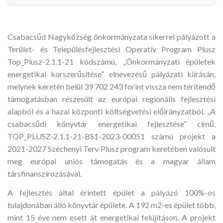
Csabacsűd Nagyközség önkormányzata sikerrel pályázott a
Terület- és Településfejlesztési Operatív Program Plusz
Top_Plusz-2.1.1-21 kódszámú, „Önkormányzati épületek
energetikai korszerűsítése” elnevezésű pályázati kiírásán,
melynek keretén belül 39 702 243 forint vissza nem térítendő
támogatásban részesült az európai regionális fejlesztési
alapból és a hazai központi költségvetési előirányzatból. „A
csabacsűdi könyvtár energetikai fejlesztése” című,
TOP_PLUSZ-2.1.1-21-BS1-2023-00051 számú projekt a
2021-2027 Széchenyi Terv Plusz program keretében valósult
meg európai uniós támogatás és a magyar állam
társfinanszírozásával.
A fejlesztés által érintett épület a pályázó 100%-os
tulajdonában álló könyvtár épülete. A 192 m2-es épület több,
mint 15 éve nem esett át energetikai felújításon. A projekt