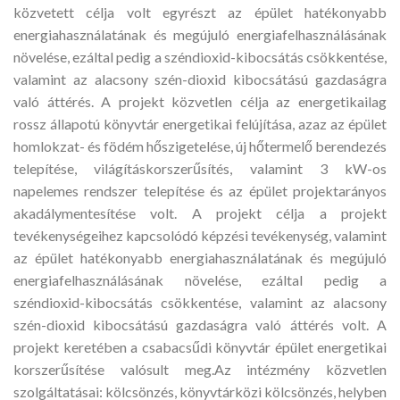
közvetett célja volt egyrészt az épület hatékonyabb
energiahasználatának és megújuló energiafelhasználásának
növelése, ezáltal pedig a széndioxid-kibocsátás csökkentése,
valamint az alacsony szén-dioxid kibocsátású gazdaságra
való áttérés. A projekt közvetlen célja az energetikailag
rossz állapotú könyvtár energetikai felújítása, azaz az épület
homlokzat- és födém hőszigetelése, új hőtermelő berendezés
telepítése, világításkorszerűsítés, valamint 3 kW-os
napelemes rendszer telepítése és az épület projektarányos
akadálymentesítése volt. A projekt célja a projekt
tevékenységeihez kapcsolódó képzési tevékenység, valamint
az épület hatékonyabb energiahasználatának és megújuló
energiafelhasználásának növelése, ezáltal pedig a
széndioxid-kibocsátás csökkentése, valamint az alacsony
szén-dioxid kibocsátású gazdaságra való áttérés volt. A
projekt keretében a csabacsűdi könyvtár épület energetikai
korszerűsítése valósult meg.Az intézmény közvetlen
szolgáltatásai: kölcsönzés, könyvtárközi kölcsönzés, helyben